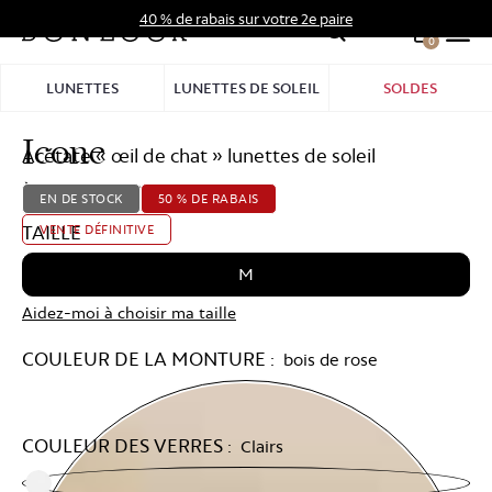
Aller
40 % de rabais sur votre 2e paire
au
0
Hid
contenu
Pro
LUNETTES
LUNETTES DE SOLEIL
SOLDES
Bar
Icone
Acétate « œil de chat » lunettes de soleil
À partir de
149,00 $
74,50 $
EN DE STOCK
50 % DE RABAIS
TAILLE
VENTE DÉFINITIVE
M
Aidez-moi à choisir ma taille
COULEUR DE LA MONTURE :
bois de rose
COULEUR DES VERRES :
Clairs