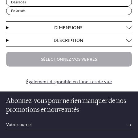
Dégradés
Polarisés
DIMENSIONS
DESCRIPTION
SÉLECTIONNEZ VOS VERRES
$74.50
Également disponible en lunettes de vue
Abonnez-vous pour ne rien manquer de nos
promotions et nouveautés
sections.footer.email_field_ada_label
SE