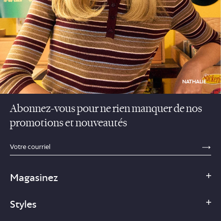
NATHALIE
Abonnez-vous pour ne rien manquer de nos
promotions et nouveautés
sections.footer.email_field_ada_label
SE
Magasinez
Styles