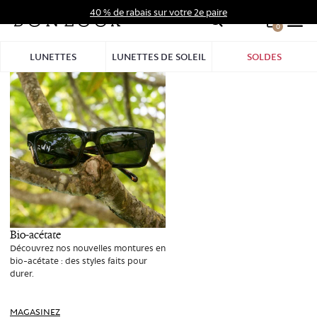
Aller
40 % de rabais sur votre 2e paire
au
0
Hid
contenu
Pro
LUNETTES
LUNETTES DE SOLEIL
SOLDES
Bar
Bio-acétate
Découvrez nos nouvelles montures en
bio-acétate : des styles faits pour
durer.
MAGASINEZ