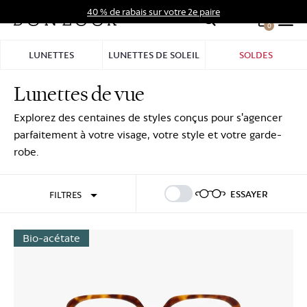
Aller
40 % de rabais sur votre 2e paire
au
0
Hid
contenu
Pro
LUNETTES
LUNETTES DE SOLEIL
SOLDES
Bar
Lunettes de vue
Se connecter
S'inscrire
Explorez des centaines de styles conçus pour s'agencer
parfaitement à votre visage, votre style et votre garde-
robe.
ESSAYER
FILTRES
Bio-acétate