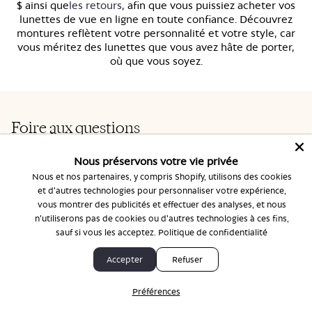
$ ainsi que
les retours
, afin que vous puissiez acheter vos
lunettes de vue en ligne en toute confiance. Découvrez
montures reflètent votre personnalité et votre style, car
vous méritez des lunettes que vous avez hâte de porter,
où que vous soyez.
Foire aux questions
Nous préservons votre vie privée
Nous et nos partenaires, y compris Shopify, utilisons des cookies
Comment puis-je me procurer des lunettes de vue si
et d'autres technologies pour personnaliser votre expérience,
j'ai déjà mon ordonnance ?
vous montrer des publicités et effectuer des analyses, et nous
n'utiliserons pas de cookies ou d'autres technologies à ces fins,
Vous pouvez commander des lunettes de vue en ligne en 
sauf si vous les acceptez.
Politique de confidentialité
Comment choisir des lunettes de vue adaptées à la
téléchargeant votre ordonnance actuelle lors du 
forme de mon visage ?
paiement. La plupart des ordonnances indiquent l'écart 
Accepter
Refuser
pupillaire (PD), la puissance sphérique, la puissance 
Rendez-vous dans une boutique BonLook boutique 
Préférences
Puis-je ajouter un filtre anti-lumière bleue à mes
cylindrique et l'axe. BonLook accepte tous les types 
boutique vous proposeront des conseils personnalisés 
verres correcteurs ?