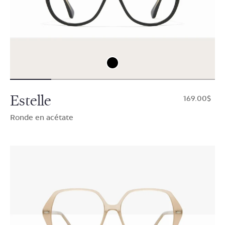
Estelle
$169.00
Ronde en acétate