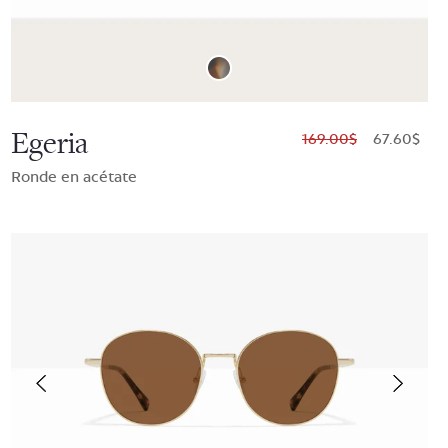
Egeria
$169.00
$67.60
Ronde en acétate