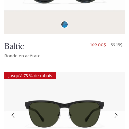
Baltic
$169.00
$59.15
Ronde en acétate
Jusqu'à 75 % de rabais