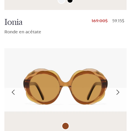
Ionia
$169.00
$59.15
Ronde en acétate