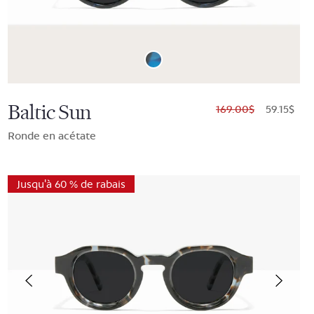
Baltic Sun
$169.00
$59.15
Ronde en acétate
Jusqu'à 60 % de rabais