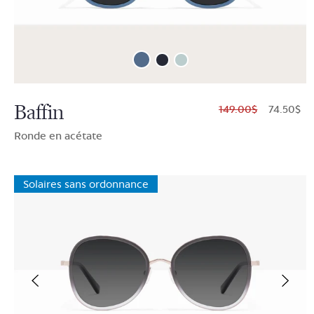
Baffin
$149.00
$74.50
Ronde en acétate
Solaires sans ordonnance