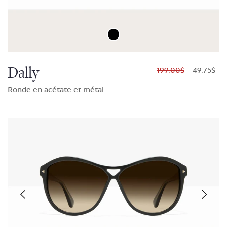
Dally
$199.00
$49.75
Ronde en acétate et métal