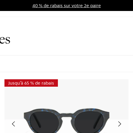
40 % de rabais sur votre 2e paire
me d'avantages
Soldes
es
Jusqu'à 65 % de rabais