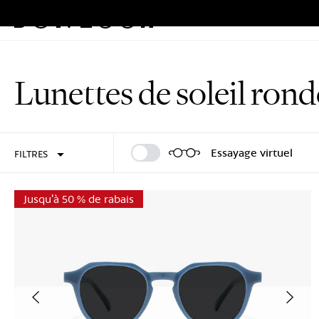
Lunettes
Solaires
Program
Aller
au
Lunettes de soleil rond
contenu
Se connecter
S'inscrire
Essayage virtuel
FILTRES
Jusqu'à 50 % de rabais