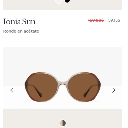
Ionia Sun
$169.00
$59.15
Ronde en acétate