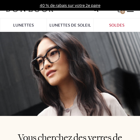
Aller
40 % de rabais sur votre 2e paire
au
0
Hid
contenu
Pro
LUNETTES
LUNETTES DE SOLEIL
SOLDES
Bar
Vous cherchez des verres de