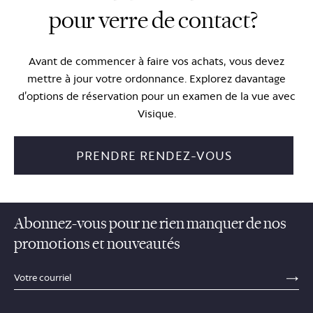
pour verre de contact?
Avant de commencer à faire vos achats, vous devez
mettre à jour votre ordonnance. Explorez davantage
d’options de réservation pour un examen de la vue avec
Visique.
PRENDRE RENDEZ-VOUS
Abonnez-vous pour ne rien manquer de nos
promotions et nouveautés
sections.footer.email_field_ada_label
SE