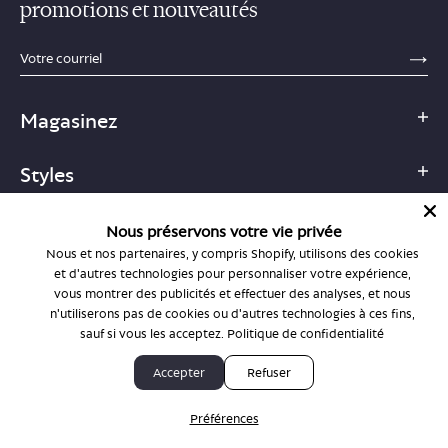
promotions et nouveautés
sections.footer.email_field_ada_label
SE
Magasinez
Styles
Aide
Nous préservons votre vie privée
Nous et nos partenaires, y compris Shopify, utilisons des cookies
et d'autres technologies pour personnaliser votre expérience,
À propos
vous montrer des publicités et effectuer des analyses, et nous
n'utiliserons pas de cookies ou d'autres technologies à ces fins,
Économisez
sauf si vous les acceptez.
Politique de confidentialité
Accepter
Refuser
Où commencer
Préférences
Boutiques