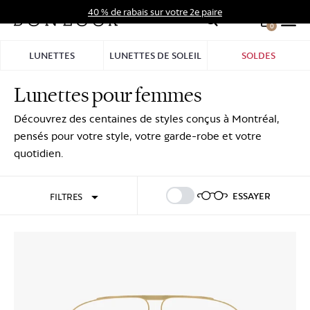
Aller
40 % de rabais sur votre 2e paire
au
0
Hid
contenu
Pro
LUNETTES
LUNETTES DE SOLEIL
SOLDES
Bar
Lunettes pour femmes
Se connecter
S'inscrire
Découvrez des centaines de styles conçus à Montréal,
pensés pour votre style, votre garde-robe et votre
quotidien.
ESSAYER
FILTRES