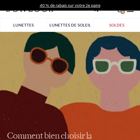
Aller
40 % de rabais sur votre 2e paire
au
0
Hid
contenu
Pro
LUNETTES
LUNETTES DE SOLEIL
SOLDES
Bar
Comment bien choisir la