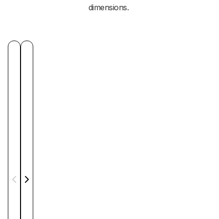
dimensions.
Slide
1
de
4