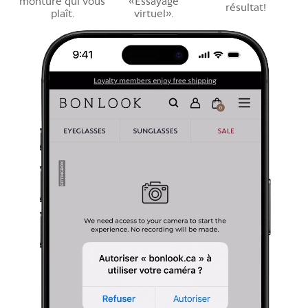
monture qui vous
«Essayage
résultat!
plaît.
virtuel».