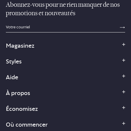
Abonnez-vous pour ne rien manquer de nos
promotions et nouveautés
sections.footer.email_field_ada_label
SE
Magasinez
Styles
Aide
À propos
Économisez
Où commencer