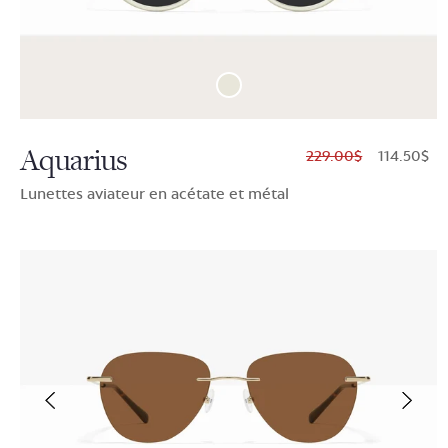
Aquarius
$229.00
$114.50
Lunettes aviateur en acétate et métal