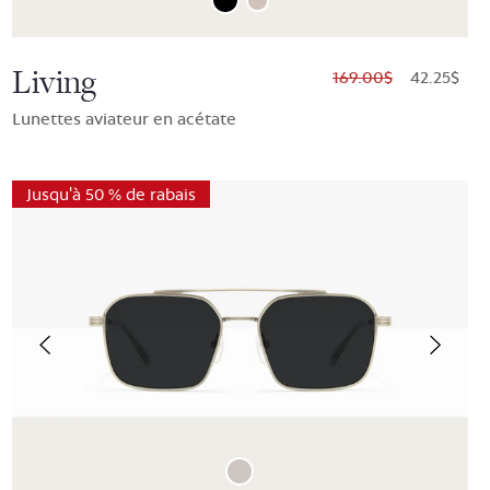
Living
$169.00
$42.25
Lunettes aviateur en acétate
Jusqu'à 50 % de rabais