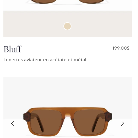
Bluff
$199.00
Lunettes aviateur en acétate et métal