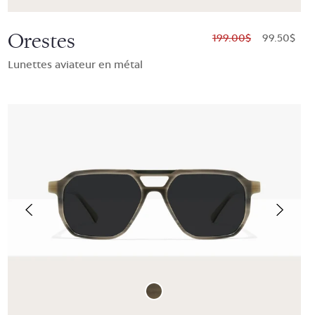
Orestes
$199.00
$99.50
Lunettes aviateur en métal