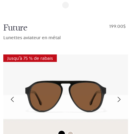
Future
$199.00
Lunettes aviateur en métal
Jusqu'à 75 % de rabais