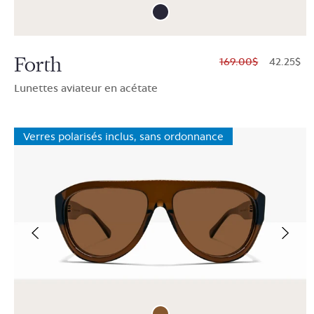
Forth
$169.00
$42.25
Lunettes aviateur en acétate
Verres polarisés inclus, sans ordonnance