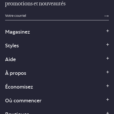
promotions et nouveautés
sections.footer.email_field_ada_label
SE
Magasinez
Styles
Aide
À propos
Économisez
Où commencer