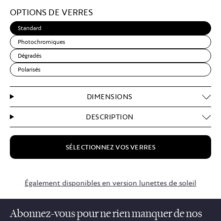
Light
OPTIONS DE VERRES
Brown
Standard
Photochromiques
Dégradés
Polarisés
DIMENSIONS
DESCRIPTION
SÉLECTIONNEZ VOS VERRES
$149.00
Également disponibles en version lunettes de soleil
Abonnez-vous pour ne rien manquer de nos