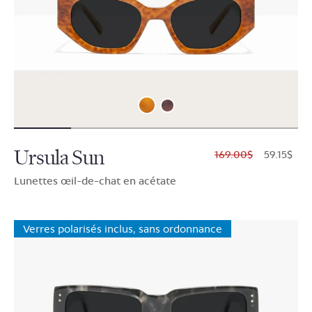
Ursula Sun
$169.00
$59.15
Lunettes œil-de-chat en acétate
Verres polarisés inclus, sans ordonnance