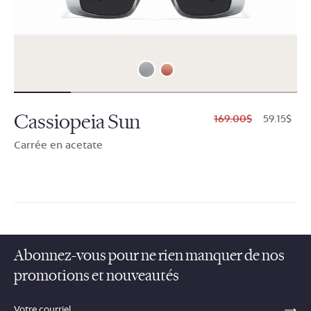
Cassiopeia Sun
$169.00
$59.15
Carrée en acetate
Abonnez-vous pour ne rien manquer de nos
promotions et nouveautés
sections.footer.email_field_ada_label
SE