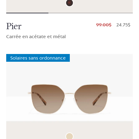
Pier
$99.00
$24.75
Carrée en acétate et métal
Solaires sans ordonnance