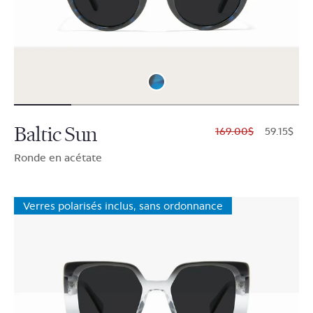
Baltic Sun
$169.00
$59.15
Ronde en acétate
Verres polarisés inclus, sans ordonnance