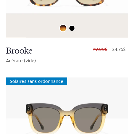
Brooke
$99.00
$24.75
Acétate (vide)
Solaires sans ordonnance