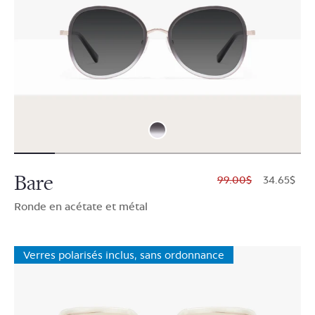
Bare
$99.00
$34.65
Ronde en acétate et métal
Verres polarisés inclus, sans ordonnance