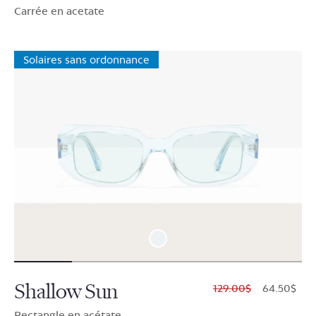
Carrée en acetate
Solaires sans ordonnance
Shallow Sun
$129.00
$64.50
Rectangle en acétate