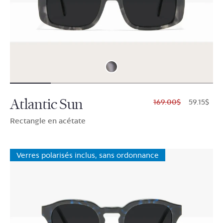
Atlantic Sun
$169.00
$59.15
Rectangle en acétate
Verres polarisés inclus, sans ordonnance