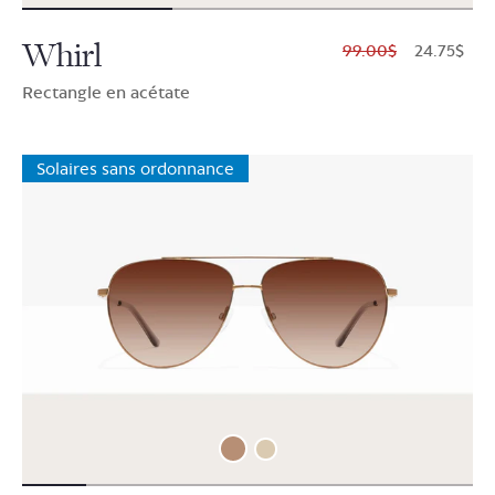
Whirl
$99.00
$24.75
Rectangle en acétate
Solaires sans ordonnance