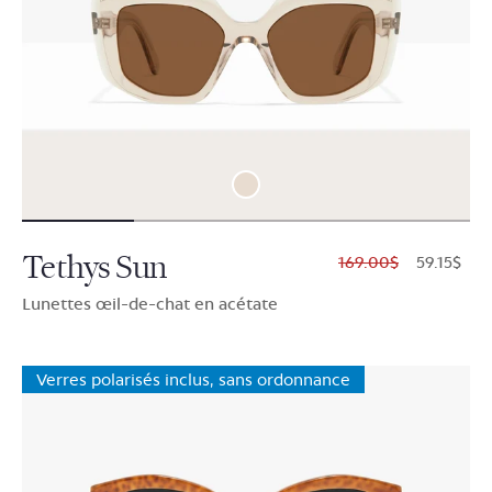
Tethys Sun
$169.00
$59.15
Lunettes œil-de-chat en acétate
Verres polarisés inclus, sans ordonnance