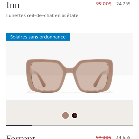
Inn
$99.00
$24.75
Lunettes œil-de-chat en acétate
Solaires sans ordonnance
Fervent
$99.00
$34.65