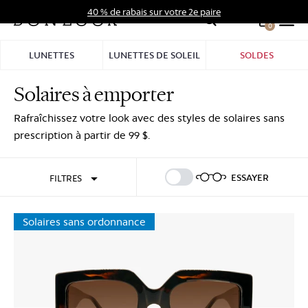
Aller
40 % de rabais sur votre 2e paire
au
0
Hid
contenu
Pro
LUNETTES
LUNETTES DE SOLEIL
SOLDES
Bar
Solaires à emporter
Se connecter
S'inscrire
Rafraîchissez votre look avec des styles de solaires sans
prescription à partir de 99 $.
ESSAYER
FILTRES
Solaires sans ordonnance