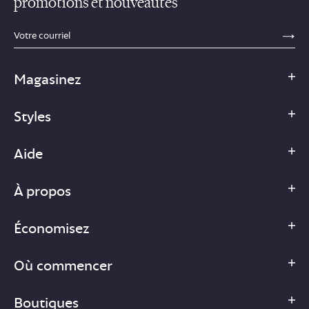
promotions et nouveautés
sections.footer.email_field_ada_label
SE
Magasinez
Styles
Aide
À propos
Économisez
Où commencer
Boutiques