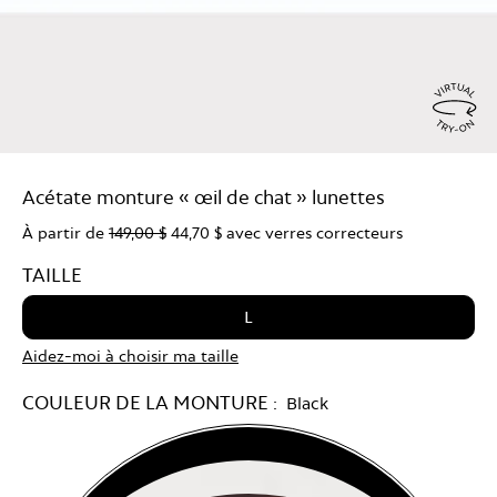
Virtu
Try
Acétate monture « œil de chat » lunettes
On
À partir de
149,00 $
44,70 $
avec verres correcteurs
TAILLE
L
Aidez-moi à choisir ma taille
COULEUR DE LA MONTURE :
Black