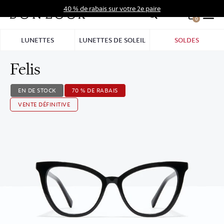
Aller
40 % de rabais sur votre 2e paire
au
0
Hid
contenu
Pro
LUNETTES
LUNETTES DE SOLEIL
SOLDES
Bar
Felis
EN DE STOCK
70 % DE RABAIS
VENTE DÉFINITIVE