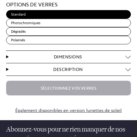
OPTIONS DE VERRES
Brown
Standard
Photochromiques
Dégradés
Polarisés
DIMENSIONS
DESCRIPTION
SÉLECTIONNEZ VOS VERRES
Également disponibles en version lunettes de soleil
Abonnez-vous pour ne rien manquer de nos