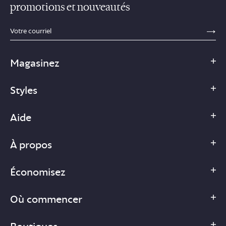
promotions et nouveautés
sections.footer.email_field_ada_label
SE
Magasinez
Styles
Aide
À propos
Économisez
Où commencer