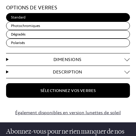
Light
OPTIONS DE VERRES
Brown
Standard
Photochromiques
Dégradés
Polarisés
DIMENSIONS
DESCRIPTION
SÉLECTIONNEZ VOS VERRES
$169.00
Également disponibles en version lunettes de soleil
Abonnez-vous pour ne rien manquer de nos