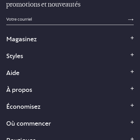
promotions et nouveautés
sections.footer.email_field_ada_label
SE
Magasinez
Styles
Aide
À propos
Économisez
Où commencer