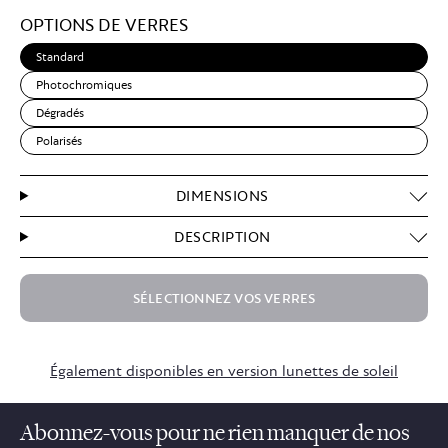
Light
OPTIONS DE VERRES
Brown
Standard
Photochromiques
Dégradés
Polarisés
DIMENSIONS
DESCRIPTION
SÉLECTIONNEZ VOS VERRES
$69.50
Également disponibles en version lunettes de soleil
Abonnez-vous pour ne rien manquer de nos