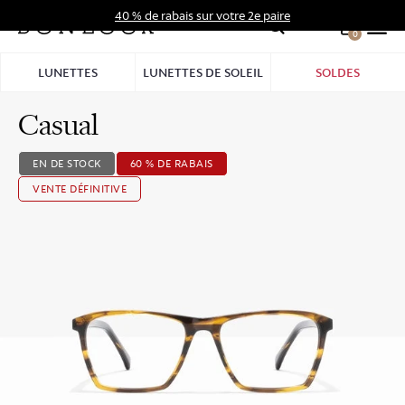
Aller
40 % de rabais sur votre 2e paire
au
0
Hid
contenu
Pro
LUNETTES
LUNETTES DE SOLEIL
SOLDES
Bar
Casual
EN DE STOCK
60 % DE RABAIS
VENTE DÉFINITIVE