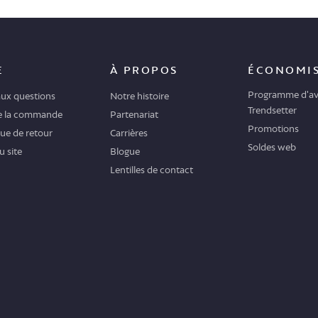
E
À PROPOS
ÉCONOMI
Programme d'av
aux questions
Notre histoire
Trendsetter
de la commande
Partenariat
Promotions
que de retour
Carrières
Soldes web
u site
Blogue
Lentilles de contact