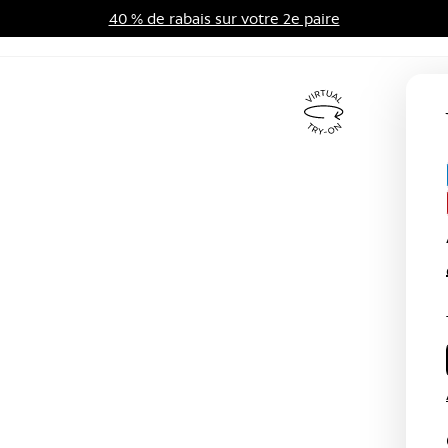
40 % de rabais sur votre 2e paire
me d'avantages
Soldes
Virtual
Try
On