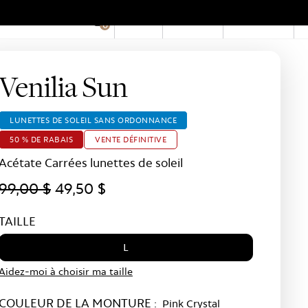
EN
Compte
Boutiques
0
Hid
Pro
Bar
Venilia Sun
LUNETTES DE SOLEIL SANS ORDONNANCE
50 % DE RABAIS
VENTE DÉFINITIVE
Acétate Carrées lunettes de soleil
99,00 $
49,50 $
TAILLE
L
Aidez-moi à choisir ma taille
COULEUR DE LA MONTURE :
Pink Crystal