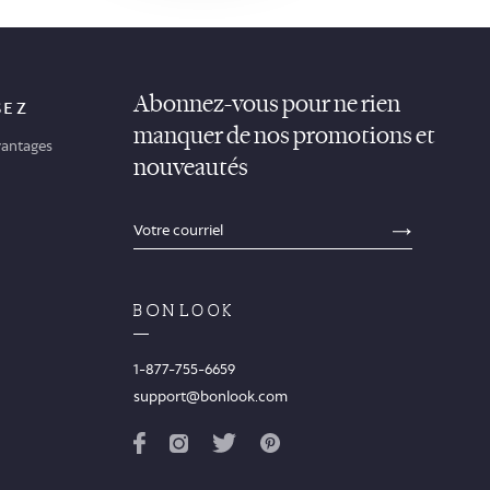
Abonnez-vous pour ne rien
SEZ
manquer de nos promotions et
antages
nouveautés
sections.footer.email_field_ada_label
SECTION
1-877-755-6659
support@bonlook.com