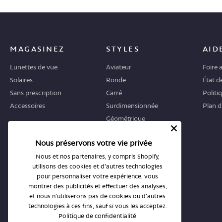
MAGASINEZ
STYLES
AID
Lunettes de vue
Aviateur
Foire 
Solaires
Ronde
État 
Sans prescription
Carré
Politi
Accessoires
Surdimensionnée
Plan d
Géométrique
Œil-de-chat
Nous préservons votre vie privée
OÙ COMMENCER
BOUTIQUES
Nous et nos partenaires, y compris Shopify,
utilisons des cookies et d'autres technologies
Guide
Toutes les boutiques
pour personnaliser votre expérience, vous
montrer des publicités et effectuer des analyses,
Retours et échanges
Prendre rendez-vous
et nous n'utiliserons pas de cookies ou d'autres
technologies à ces fins, sauf si vous les acceptez.
Politique de confidentialité