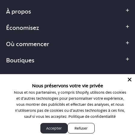
À propos
Économisez
Où commencer
Boutiques
Nous préservons votre vie privée
Nous et nos partenaires, y compris Shopify, utilisons des cookies
1-877-755-6659
et d'autres technologies pour personnaliser votre expérience,
support@bonlook.com
vous montrer des publicités et effectuer des analyses, et nous
n'utiliserons pas de cookies ou d'autres technologies à ces fins,
sauf si vous les acceptez.
Politique de confidentialité
© BonLook 2026, exploité par BonLook Optique et BonLook BC.
Accepter
Refuser
Dr Frédéric Marchand, optométriste.