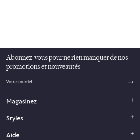
Abonnez-vous pour ne rien manquer de nos
promotions et nouveautés
sections.footer.email_field_ada_label
SE
Magasinez
Styles
Aide