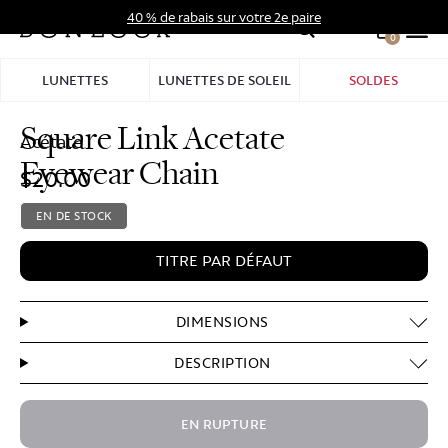
Aller
40 % de rabais sur votre 2e paire
au
0
Hid
contenu
Pro
LUNETTES
LUNETTES DE SOLEIL
SOLDES
Bar
Square Link Acetate
Acétate
Eyewear Chain
$20.00
EN DE STOCK
TITRE
TITRE PAR DÉFAUT
DIMENSIONS
DESCRIPTION
EN RUPTURE