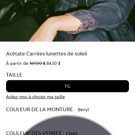
Virtu
Try
Acétate Carrées lunettes de soleil
On
À partir de
169,00 $
84,50 $
TAILLE
TG
Aidez-moi à choisir ma taille
COULEUR DE LA MONTURE :
Beryl
COULEUR DES VERRES :
Clairs