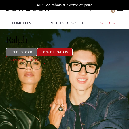
Aller
40 % de rabais sur votre 2e paire
au
0
Hid
contenu
Pro
LUNETTES
LUNETTES DE SOLEIL
SOLDES
Bar
Ralph
EN DE STOCK
50 % DE RABAIS
VENTE DÉFINITIVE