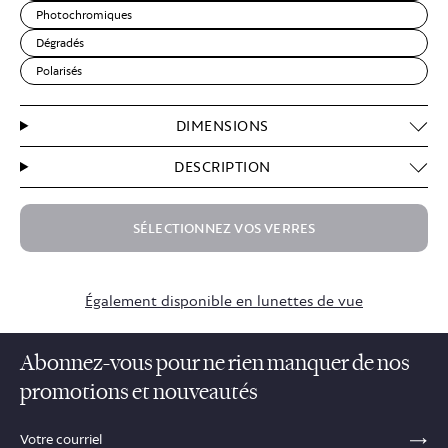
Photochromiques
Dégradés
Polarisés
DIMENSIONS
DESCRIPTION
SÉLECTIONNEZ VOS VERRES
$84.50
Également disponible en lunettes de vue
Abonnez-vous pour ne rien manquer de nos
promotions et nouveautés
sections.footer.email_field_ada_label
SE