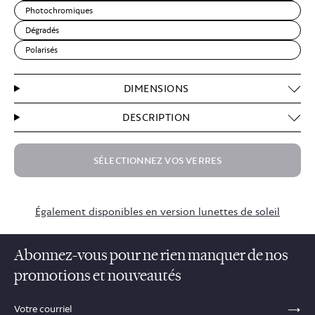
Photochromiques
Dégradés
Polarisés
DIMENSIONS
DESCRIPTION
SÉLECTIONNEZ VOS VERRES
$99.50
Également disponibles en version lunettes de soleil
Abonnez-vous pour ne rien manquer de nos
promotions et nouveautés
sections.footer.email_field_ada_label
SE