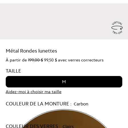
Virtu
Try
Métal Rondes lunettes
On
À partir de
199,00 $
99,50 $
avec verres correcteurs
TAILLE
M
Aidez-moi à choisir ma taille
COULEUR DE LA MONTURE :
Carbon
COULEUR DES VERRES :
Clairs