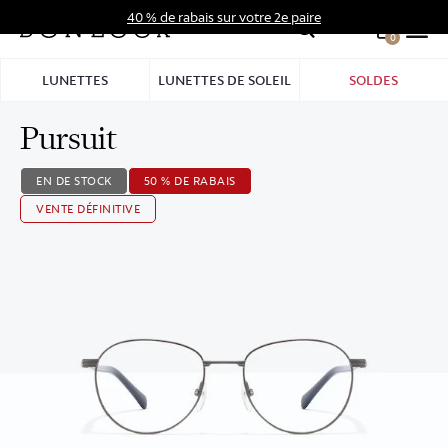
Aller
40 % de rabais sur votre 2e paire
au
0
Hid
contenu
Pro
LUNETTES
LUNETTES DE SOLEIL
SOLDES
Bar
Pursuit
EN DE STOCK
50 % DE RABAIS
VENTE DÉFINITIVE