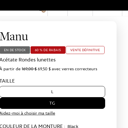
EN
Compte
Boutiques
0
Hid
Pro
Bar
Manu
EN DE STOCK
60 % DE RABAIS
VENTE DÉFINITIVE
Acétate Rondes lunettes
À partir de
169,00 $
69,50 $
avec verres correcteurs
TAILLE
L
TG
Aidez-moi à choisir ma taille
COULEUR DE LA MONTURE :
Black