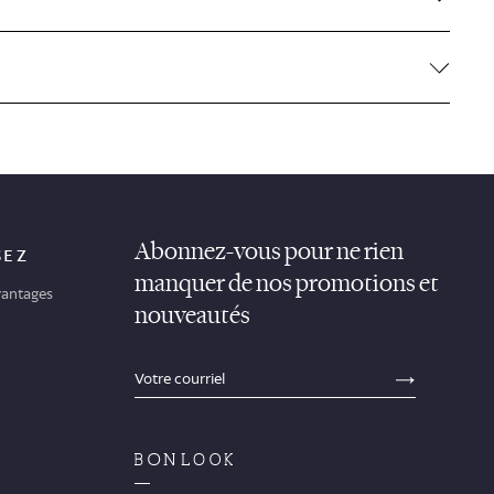
Abonnez-vous pour ne rien
SEZ
manquer de nos promotions et
antages
nouveautés
sections.footer.email_field_ada_label
SECTION