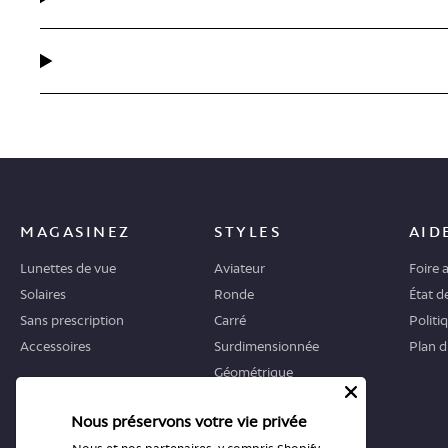
MAGASINEZ
STYLES
AID
Lunettes de vue
Aviateur
Foire 
Solaires
Ronde
État 
Sans prescription
Carré
Politi
Accessoires
Surdimensionnée
Plan d
Géométrique
Œil-de-chat
Nous préservons votre vie privée
OÙ COMMENCER
BOUTIQUES