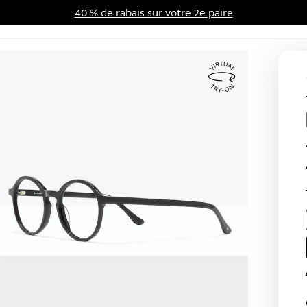
40 % de rabais sur votre 2e paire
me d'avantages
Soldes
Virtual
Try
On