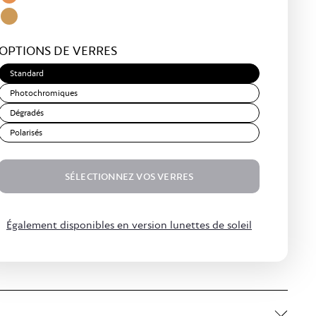
Yellow
Amber
Light
OPTIONS DE VERRES
Brown
Standard
Photochromiques
Dégradés
Polarisés
SÉLECTIONNEZ VOS VERRES
$69.50
Également disponibles en version lunettes de soleil