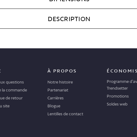
DESCRIPTION
E
À PROPOS
ÉCONOMI
Programme d'av
aux questions
Notre histoire
Trendsetter
de la commande
Partenariat
Promotions
que de retour
Carrières
Soldes web
u site
Blogue
Lentilles de contact