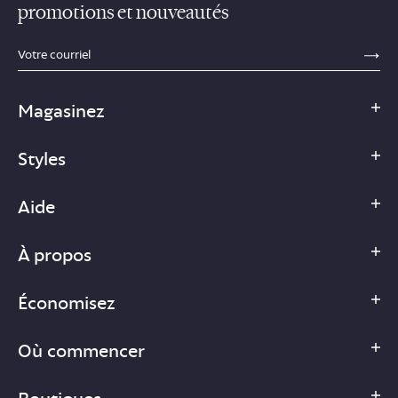
promotions et nouveautés
sections.footer.email_field_ada_label
SE
Magasinez
Styles
Aide
À propos
Économisez
Où commencer