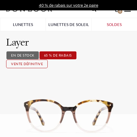
Aller
40 % de rabais sur votre 2e paire
au
0
Hid
contenu
Pro
LUNETTES
LUNETTES DE SOLEIL
SOLDES
Bar
Layer
EN DE STOCK
65 % DE RABAIS
VENTE DÉFINITIVE