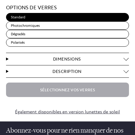
Light
OPTIONS DE VERRES
Brown
Standard
Photochromiques
Dégradés
Polarisés
DIMENSIONS
DESCRIPTION
SÉLECTIONNEZ VOS VERRES
$59.00
Également disponibles en version lunettes de soleil
Abonnez-vous pour ne rien manquer de nos