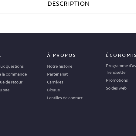
DESCRIPTION
E
À PROPOS
ÉCONOMI
Programme d'av
aux questions
Notre histoire
Trendsetter
de la commande
Partenariat
Promotions
que de retour
Carrières
Soldes web
u site
Blogue
Lentilles de contact