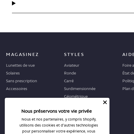
MAGASINEZ
STYLES
AID
Lunettes de vue
Aviateur
Foire 
Solaires
Ronde
État 
Sans prescription
Carré
Politi
Accessoires
Surdimensionnée
Plan d
Géométrique
Œil-de-chat
Nous préservons votre vie privée
OÙ COMMENCER
BOUTIQUES
Nous et nos partenaires, y compris Shopify,
utilisons des cookies et d'autres technologies
Guide
Toutes les boutiques
pour personnaliser votre expérience, vous