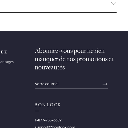
Abonnez-vous pour ne rien
SEZ
manquer de nos promotions et
antages
nouveautés
sections.footer.email_field_ada_label
SECTION
1-877-755-6659
support@bonlook.com