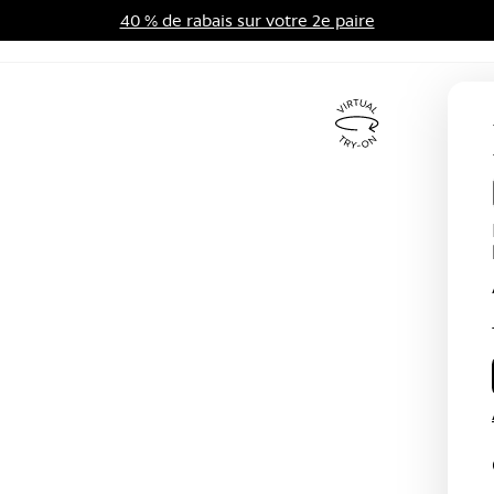
40 % de rabais sur votre 2e paire
me d'avantages
Soldes
Virtual
Try
On