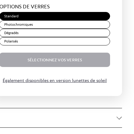
OPTIONS DE VERRES
Brown
Standard
Photochromiques
Dégradés
Polarisés
SÉLECTIONNEZ VOS VERRES
$179.00
Également disponibles en version lunettes de soleil