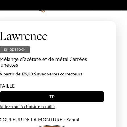
EN
Compte
Boutiques
0
Hid
Pro
Bar
Lawrence
EN DE STOCK
Mélange d'acétate et de métal Carrées
lunettes
À partir de
179,00 $
avec verres correcteurs
TAILLE
TP
Aidez-moi à choisir ma taille
COULEUR DE LA MONTURE :
Santal