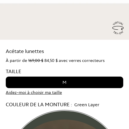
Virtu
Try
Acétate lunettes
On
À partir de
169,00 $
84,50 $
avec verres correcteurs
TAILLE
M
Aidez-moi à choisir ma taille
COULEUR DE LA MONTURE :
Green Layer