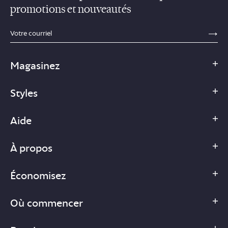
promotions et nouveautés
sections.footer.email_field_ada_label
SE
Magasinez
Styles
Aide
À propos
Économisez
Où commencer