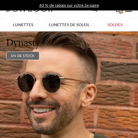
Aller
40 % de rabais sur votre 2e paire
au
0
Hid
contenu
Pro
LUNETTES
LUNETTES DE SOLEIL
SOLDES
Bar
Dynasty
EN DE STOCK