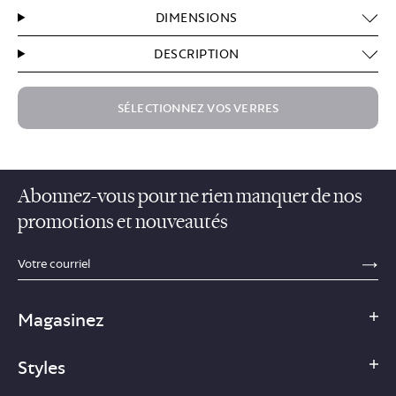
DIMENSIONS
DESCRIPTION
SÉLECTIONNEZ VOS VERRES
$179.00
Abonnez-vous pour ne rien manquer de nos
promotions et nouveautés
sections.footer.email_field_ada_label
SE
Magasinez
Styles