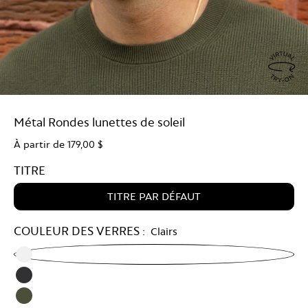
Virtu
Try
Métal Rondes lunettes de soleil
On
À partir de
179,00 $
TITRE
TITRE PAR DÉFAUT
COULEUR DES VERRES :
Clairs
Clear
Grey