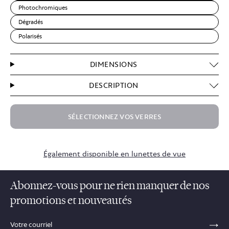
Photochromiques
Dégradés
Polarisés
DIMENSIONS
DESCRIPTION
SÉLECTIONNEZ VOS VERRES
$59.00
Également disponible en lunettes de vue
Abonnez-vous pour ne rien manquer de nos
promotions et nouveautés
sections.footer.email_field_ada_label
SE