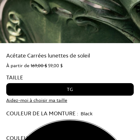
Virtu
Try
Acétate Carrées lunettes de soleil
On
À partir de
169,00 $
59,00 $
TAILLE
TG
Aidez-moi à choisir ma taille
COULEUR DE LA MONTURE :
Black
COULEUR DES VERRES :
Clairs