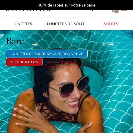
Aller
40 % de rabais sur votre 2e paire
au
0
Hid
contenu
Pro
LUNETTES
LUNETTES DE SOLEIL
SOLDES
Bar
Bare
LUNETTES DE SOLEIL SANS ORDONNANCE
65 % DE RABAIS
VENTE DÉFINITIVE