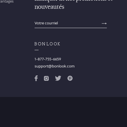
antages
nouveautés
sections.footer.email_field_ada_label
SECTION
1-877-755-6659
support@bonlook.com