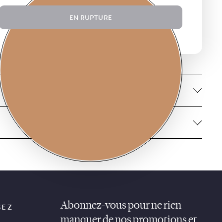
EN RUPTURE
$49.00
Copper
Abonnez-vous pour ne rien
SEZ
manquer de nos promotions et