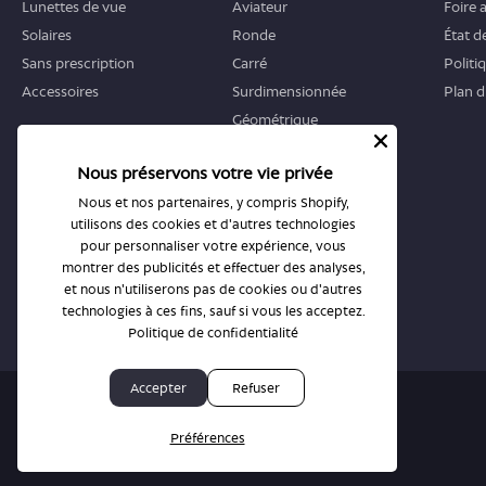
Lunettes de vue
Aviateur
Foire 
Solaires
Ronde
État 
Sans prescription
Carré
Politi
Accessoires
Surdimensionnée
Plan d
Géométrique
Œil-de-chat
Nous préservons votre vie privée
OÙ COMMENCER
BOUTIQUES
Nous et nos partenaires, y compris Shopify,
utilisons des cookies et d'autres technologies
Guide
Toutes les boutiques
pour personnaliser votre expérience, vous
montrer des publicités et effectuer des analyses,
Retours et échanges
Prendre rendez-vous
et nous n'utiliserons pas de cookies ou d'autres
technologies à ces fins, sauf si vous les acceptez.
Politique de confidentialité
Accepter
Refuser
© BonLook 2026, exploité par BonLook Optique et BonLook BC.
Dr Frédéric Marchand, optométriste.
Préférences
Politique de confidentialité et conditions générales