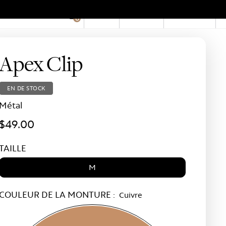
EN
Compte
Boutiques
0
Hid
Pro
Bar
Apex Clip
EN DE STOCK
Métal
$49.00
TAILLE
M
COULEUR DE LA MONTURE :
Cuivre