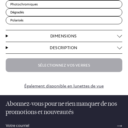
Photochromiques
Dégradés
Polarisés
DIMENSIONS
DESCRIPTION
SÉLECTIONNEZ VOS VERRES
$53.70
Également disponible en lunettes de vue
Abonnez-vous pour ne rien manquer de nos
promotions et nouveautés
sections.footer.email_field_ada_label
SE