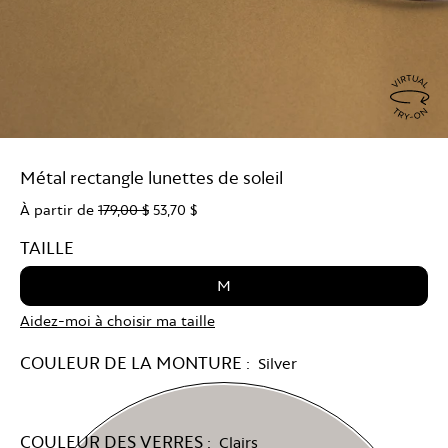
Virtu
Try
Métal rectangle lunettes de soleil
On
À partir de
179,00 $
53,70 $
TAILLE
M
Aidez-moi à choisir ma taille
COULEUR DE LA MONTURE :
Silver
COULEUR DES VERRES :
Clairs