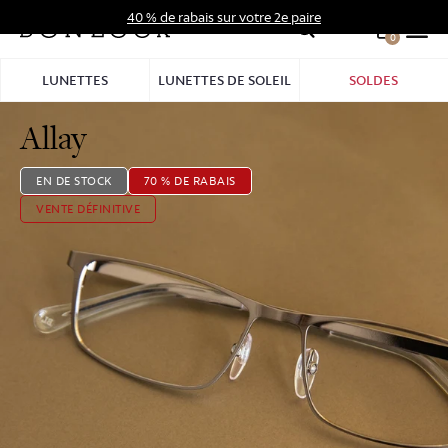
Aller
40 % de rabais sur votre 2e paire
au
0
Hid
contenu
Pro
LUNETTES
LUNETTES DE SOLEIL
SOLDES
Bar
Allay
EN DE STOCK
70 % DE RABAIS
VENTE DÉFINITIVE