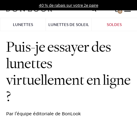
Aller
40 % de rabais sur votre 2e paire
au
0
Hid
contenu
Pro
LUNETTES
LUNETTES DE SOLEIL
SOLDES
Bar
Puis-je essayer des
lunettes
virtuellement en ligne
?
Par l'équipe éditoriale de BonLook