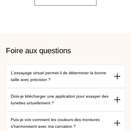
Foire aux questions
L'essayage virtuel permet-il de déterminer la bonne
taille avec précision ?
{"type"=>"root", "children"=>[{"type"=>"paragraph", "children"=>
Dois-je télécharger une application pour essayer des
[{"type"=>"text", "value"=>"\nOui, la technologie d'essayage
lunettes virtuellement ?
virtuel analyse les proportions de votre visage pour afficher
montures à l'échelle exacte. Cependant, les optométristes
{"type"=>"root", "children"=>[{"type"=>"paragraph", "children"=>
BonLook effectuent des mesures précises et procèdent à des
Puis-je voir comment les couleurs des montures
[{"type"=>"text", "value"=>"Non, l'essayage virtuel de BonLook
ajustements lors de rendez-vous en personne afin de garantir
s'harmonisent avec ma carnation ?
fonctionne directement dans votre navigateur Web, sans
un confort et un alignement parfaits.\n\n"}]}]}