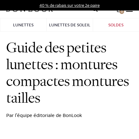
Aller
40 % de rabais sur votre 2e paire
au
0
Hid
contenu
Pro
LUNETTES
LUNETTES DE SOLEIL
SOLDES
Bar
Guide des petites
lunettes : montures
compactes montures
tailles
Par l'équipe éditoriale de BonLook