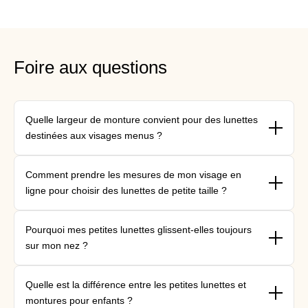
Foire aux questions
Quelle largeur de monture convient pour des lunettes
destinées aux visages menus ?
{"type"=>"root", "children"=>[{"type"=>"paragraph", "children"=>
Comment prendre les mesures de mon visage en
[{"type"=>"text", "value"=>"Les petites lunettes ont des verres
ligne pour choisir des lunettes de petite taille ?
d'une largeur inférieure ou égale à 50 mm. Les optométristes
de BonLook vous aident à trouver montures adaptées montures
{"type"=>"root", "children"=>[{"type"=>"paragraph", "children"=>
vos traits."}]}]}
Pourquoi mes petites lunettes glissent-elles toujours
[{"type"=>"text", "value"=>"Mesurez la largeur de votre visage
sur mon nez ?
au niveau des pommettes. La collection de petites lunettes
BonLook indique la largeur totale de la monture pour vous
{"type"=>"root", "children"=>[{"type"=>"paragraph", "children"=>
permettre de faire votre choix en ligne en toute précision."}]}]}
Quelle est la différence entre les petites lunettes et
[{"type"=>"text", "value"=>"Le glissement se produit lorsque la
montures pour enfants ?
largeur du pont (14 à 18 mm pour les petits visages) n'est pas