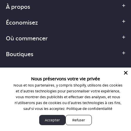
À propos
Économisez
Où commencer
Boutiques
Nous préservons votre vie privée
Nous et nos partenaires, y compris Shopify, utilisons des cookies
1-877-755-6659
et d'autres technologies pour personnaliser votre expérience,
support@bonlook.com
vous montrer des publicités et effectuer des analyses, et nous
n'utiliserons pas de cookies ou d'autres technologies à ces fins,
sauf si vous les acceptez.
Politique de confidentialité
© BonLook 2026, exploité par BonLook Optique et BonLook BC.
Accepter
Refuser
Dr Frédéric Marchand, optométriste.