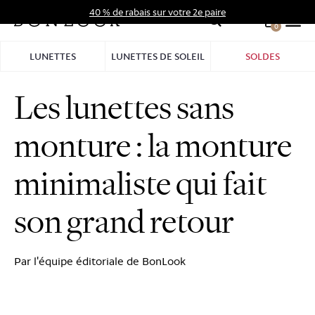
Aller
40 % de rabais sur votre 2e paire
au
0
Hid
contenu
Pro
LUNETTES
LUNETTES DE SOLEIL
SOLDES
Bar
Les lunettes sans
monture : la monture
minimaliste qui fait
son grand retour
Par l'équipe éditoriale de BonLook