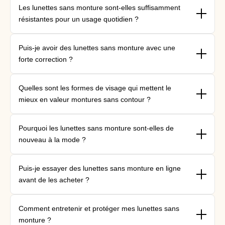
Les lunettes sans monture sont-elles suffisamment
résistantes pour un usage quotidien ?
{"type"=>"root", "children"=>[{"type"=>"paragraph", "children"=>
Puis-je avoir des lunettes sans monture avec une
[{"type"=>"text", "value"=>"\nOui. montures modernes sans
forte correction ?
contour montures titane bêta et d'alliages à mémoire de forme
qui se déforment sous la pression et résistent à la corrosion, ce
{"type"=>"root", "children"=>[{"type"=>"paragraph", "children"=>
qui les rend parfaitement adaptées à un usage
Quelles sont les formes de visage qui mettent le
[{"type"=>"text", "value"=>"\nC'est possible, mais les corrections
quotidien.\n\n"}]}]}
mieux en valeur montures sans contour ?
très fortes nécessitent des verres plus épais qui peuvent ne pas
bénéficier du soutien structurel offert par les montures sans
{"type"=>"root", "children"=>[{"type"=>"paragraph", "children"=>
contour. Une monture semi-contour ou à contour complet est
Pourquoi les lunettes sans monture sont-elles de
[{"type"=>"text", "value"=>"\nLes montures sans contour mettent
souvent plus adaptée aux corrections fortes.\n\n"}]}]}
nouveau à la mode ?
en valeur la plupart des formes de visage, mais ce sont Rondes
ovales et Rondes qui en tirent le plus grand bénéfice : la
{"type"=>"root", "children"=>[{"type"=>"paragraph", "children"=>
monture minimaliste met en valeur les traits du visage sans les
Puis-je essayer des lunettes sans monture en ligne
[{"type"=>"text", "value"=>"\nLa nostalgie des années 2000,
éclipser.\n\n"}]}]}
avant de les acheter ?
combinée à la tendance du luxe discret dans la mode, a remis
les montures sans contour au premier plan pour 2026.\n\n"}]}]}
{"type"=>"root", "children"=>[{"type"=>"paragraph", "children"=>
Comment entretenir et protéger mes lunettes sans
[{"type"=>"text", "value"=>"\nTout à fait. L'essayage virtuel vous
monture ?
permet de voir depuis chez vous comment différentes formes et