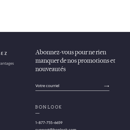
Abonnez-vous pour ne rien
SEZ
manquer de nos promotions et
antages
nouveautés
sections.footer.email_field_ada_label
SECTION
1-877-755-6659
support@bonlook.com