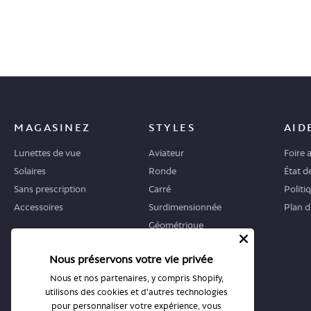
MAGASINEZ
STYLES
AID
Lunettes de vue
Aviateur
Foire 
Solaires
Ronde
État 
Sans prescription
Carré
Politi
Accessoires
Surdimensionnée
Plan d
Géométrique
Œil-de-chat
Nous préservons votre vie privée
OÙ COMMENCER
BOUTIQUES
Nous et nos partenaires, y compris Shopify,
utilisons des cookies et d'autres technologies
Guide
Toutes les boutiques
pour personnaliser votre expérience, vous