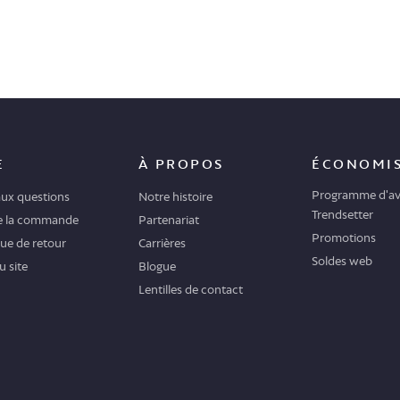
E
À PROPOS
ÉCONOMI
Programme d'av
aux questions
Notre histoire
Trendsetter
de la commande
Partenariat
Promotions
que de retour
Carrières
Soldes web
u site
Blogue
Lentilles de contact