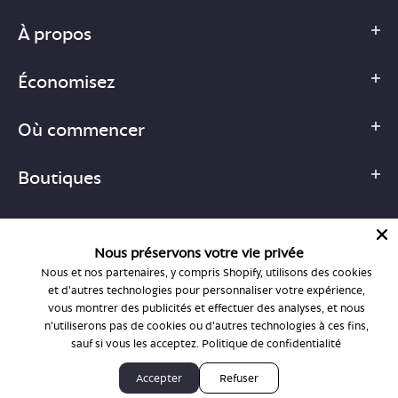
À propos
Économisez
Où commencer
Boutiques
Nous préservons votre vie privée
Nous et nos partenaires, y compris Shopify, utilisons des cookies
1-877-755-6659
et d'autres technologies pour personnaliser votre expérience,
support@bonlook.com
vous montrer des publicités et effectuer des analyses, et nous
n'utiliserons pas de cookies ou d'autres technologies à ces fins,
sauf si vous les acceptez.
Politique de confidentialité
© BonLook 2026, exploité par BonLook Optique et BonLook BC.
Accepter
Refuser
Dr Frédéric Marchand, optométriste.