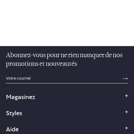
Abonnez-vous pour ne rien manquer de nos
promotions et nouveautés
sections.footer.email_field_ada_label
SE
Magasinez
Styles
Aide