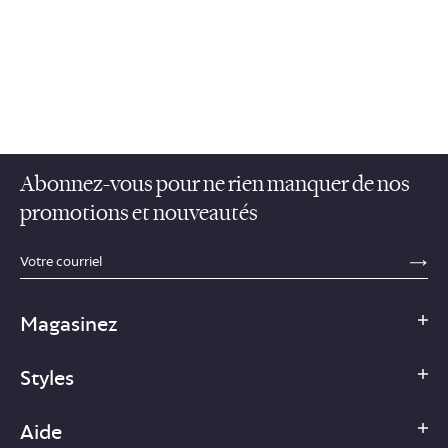
Abonnez-vous pour ne rien manquer de nos
promotions et nouveautés
sections.footer.email_field_ada_label
SE
Magasinez
Styles
Aide