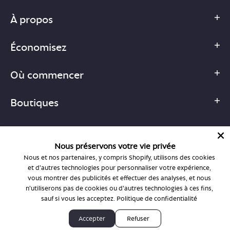
À propos
Économisez
Où commencer
Boutiques
Nous préservons votre vie privée
Nous et nos partenaires, y compris Shopify, utilisons des cookies
1-877-755-6659
et d'autres technologies pour personnaliser votre expérience,
support@bonlook.com
vous montrer des publicités et effectuer des analyses, et nous
n'utiliserons pas de cookies ou d'autres technologies à ces fins,
sauf si vous les acceptez.
Politique de confidentialité
© BonLook 2026, exploité par BonLook Optique et BonLook BC.
Accepter
Refuser
Dr Frédéric Marchand, optométriste.