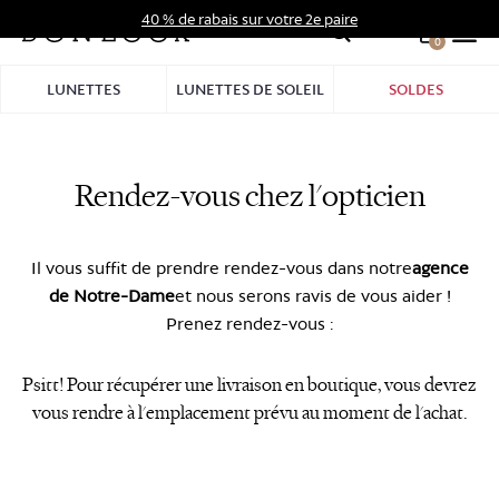
Aller
40 % de rabais sur votre 2e paire
au
0
Hid
contenu
Pro
LUNETTES
LUNETTES DE SOLEIL
SOLDES
Bar
Rendez-vous chez l'opticien
Il vous suffit de prendre rendez-vous dans notre
agence
de Notre-Dame
et nous serons ravis de vous aider !
Prenez rendez-vous :
Psitt! Pour récupérer une livraison en boutique, vous devrez
vous rendre à l'emplacement prévu au moment de l'achat.