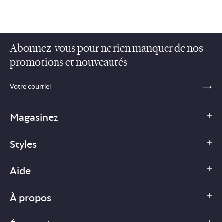
Abonnez-vous pour ne rien manquer de nos
promotions et nouveautés
sections.footer.email_field_ada_label
SE
Magasinez
Styles
Aide
À propos