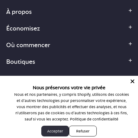
À propos
Économisez
Où commencer
Boutiques
Nous préservons votre vie privée
Nous et nos partenaires, y compris Shopify, utilisons des cookies
1-877-755-6659
et d'autres technologies pour personnaliser votre expérience,
support@bonlook.com
vous montrer des publicités et effectuer des analyses, et nous
n'utiliserons pas de cookies ou d'autres technologies à ces fins,
sauf si vous les acceptez.
Politique de confidentialité
© BonLook 2026, exploité par BonLook Optique et BonLook BC.
Accepter
Refuser
Dr Frédéric Marchand, optométriste.