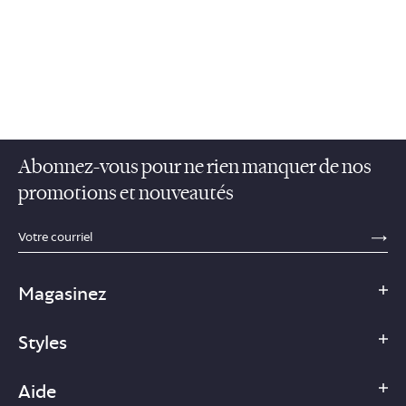
Abonnez-vous pour ne rien manquer de nos
promotions et nouveautés
sections.footer.email_field_ada_label
SE
Magasinez
Styles
Aide