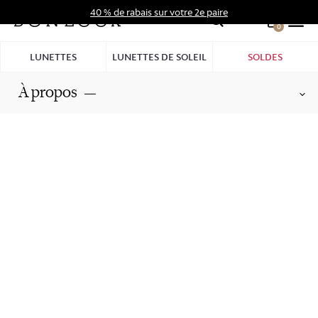
Aller
40 % de rabais sur votre 2e paire
au
0
Hid
contenu
Pro
LUNETTES
LUNETTES DE SOLEIL
SOLDES
Bar
À propos