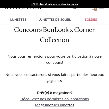
Aller
40 % de rabais sur votre 2e paire
au
0
Hid
contenu
Pro
LUNETTES
LUNETTES DE SOLEIL
SOLDES
Bar
Concours BonLook x Corner
Collection
Nous vous remercions pour votre participation à notre
concours!
Nous vous contacterons si vous faites partie des heureux
gagnants.
Prêt(e) à magasiner?
Découvrez nos dernières collaborations
Magasinez les lunettes