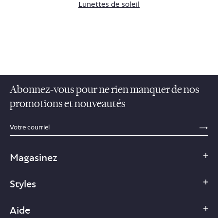
Lunettes de soleil
Abonnez-vous pour ne rien manquer de nos
promotions et nouveautés
sections.footer.email_field_ada_label
SE
Magasinez
Styles
Aide