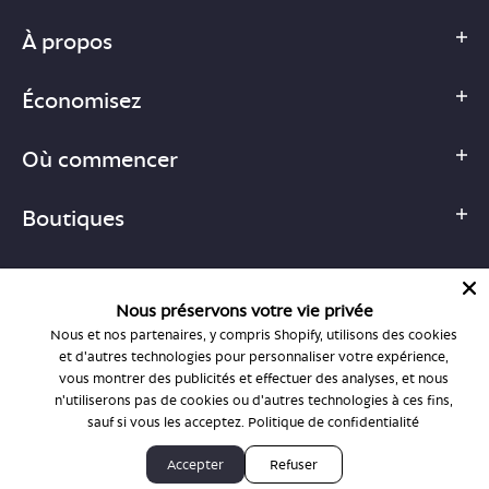
À propos
Économisez
Où commencer
Boutiques
Nous préservons votre vie privée
Nous et nos partenaires, y compris Shopify, utilisons des cookies
1-877-755-6659
et d'autres technologies pour personnaliser votre expérience,
support@bonlook.com
vous montrer des publicités et effectuer des analyses, et nous
n'utiliserons pas de cookies ou d'autres technologies à ces fins,
sauf si vous les acceptez.
Politique de confidentialité
© BonLook 2026, exploité par BonLook Optique et BonLook BC.
Accepter
Refuser
Dr Frédéric Marchand, optométriste.