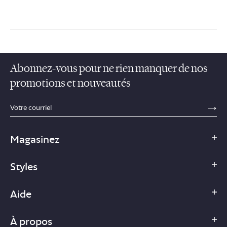
Abonnez-vous pour ne rien manquer de nos
promotions et nouveautés
sections.footer.email_field_ada_label
SE
Magasinez
Styles
Aide
À propos