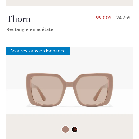
Thorn
$99.00
$24.75
Rectangle en acétate
Solaires sans ordonnance