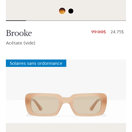
Brooke
$99.00
$24.75
Acétate (vide)
Solaires sans ordonnance