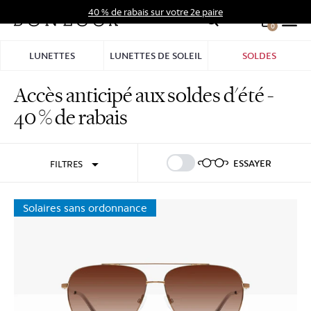
Aller
40 % de rabais sur votre 2e paire
au
0
Hid
contenu
Pro
LUNETTES
LUNETTES DE SOLEIL
SOLDES
Bar
Accès anticipé aux soldes d'été -
Se connecter
S'inscrire
40 % de rabais
ESSAYER
FILTRES
Solaires sans ordonnance