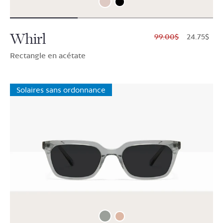
Whirl
$99.00
$24.75
Rectangle en acétate
Solaires sans ordonnance