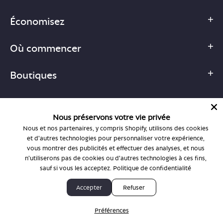
Économisez
Où commencer
Boutiques
Nous préservons votre vie privée
Nous et nos partenaires, y compris Shopify, utilisons des cookies
1-877-755-6659
et d'autres technologies pour personnaliser votre expérience,
support@bonlook.com
vous montrer des publicités et effectuer des analyses, et nous
n'utiliserons pas de cookies ou d'autres technologies à ces fins,
sauf si vous les acceptez.
Politique de confidentialité
© BonLook 2026, exploité par BonLook Optique et BonLook BC.
Accepter
Refuser
Dr Frédéric Marchand, optométriste.
Préférences
Politique de confidentialité et conditions générales