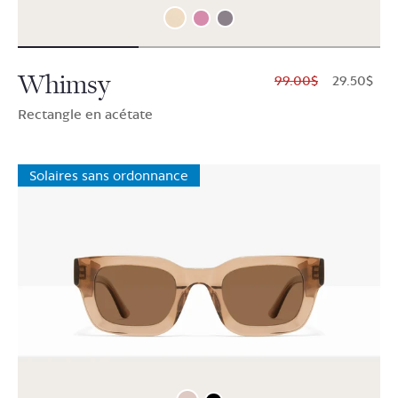
Whimsy
$99.00
$29.50
Rectangle en acétate
Solaires sans ordonnance