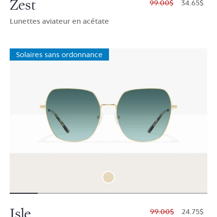
Zest
$99.00
$34.65
Lunettes aviateur en acétate
Solaires sans ordonnance
Isle
$99.00
$24.75