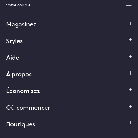
sections.footer.email_field_ada_label
SE
Magasinez
Styles
Aide
À propos
Économisez
Où commencer
Boutiques