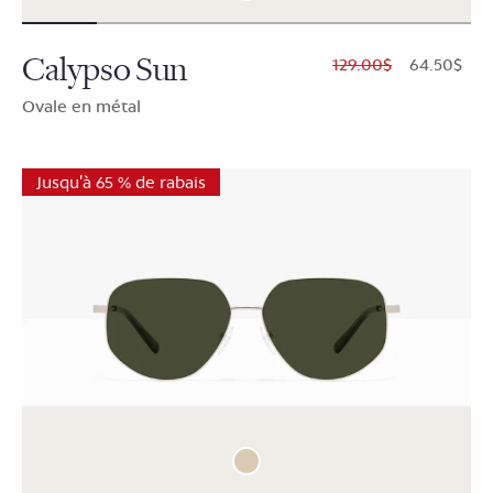
Calypso Sun
$129.00
$64.50
Ovale en métal
Jusqu'à 65 % de rabais