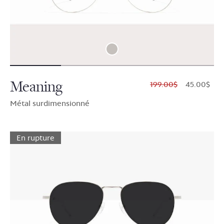
Meaning
$199.00
$45.00
Métal surdimensionné
En rupture