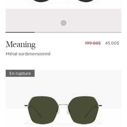
Meaning
$199.00
$45.00
Métal surdimensionné
En rupture