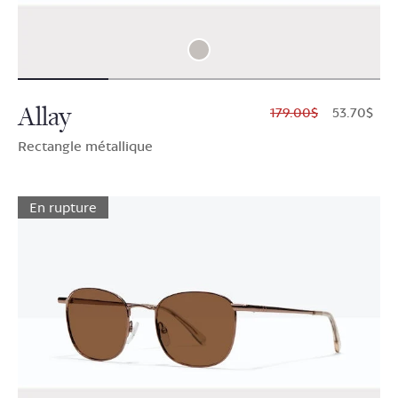
Allay
$179.00
$53.70
Rectangle métallique
En rupture