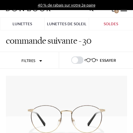
Aller
40 % de rabais sur votre 2e paire
au
0
Hid
contenu
Pro
LUNETTES
LUNETTES DE SOLEIL
SOLDES
Bar
commande suivante - 30
Se connecter
S'inscrire
ESSAYER
FILTRES