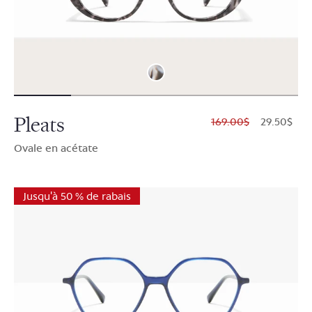
Pleats
$169.00
$29.50
Ovale en acétate
Jusqu'à 50 % de rabais