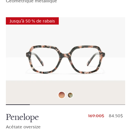
Géométrique métallique
Jusqu'à 50 % de rabais
Penelope
$169.00
$84.50
Acétate oversize