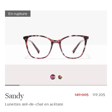
En rupture
Sandy
$149.00
$119.20
Lunettes œil-de-chat en acétate