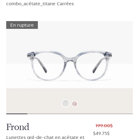
combo_acétate_titane Carrées
En rupture
Frond
$199.00
$49.75
Lunettes œil-de-chat en acétate et