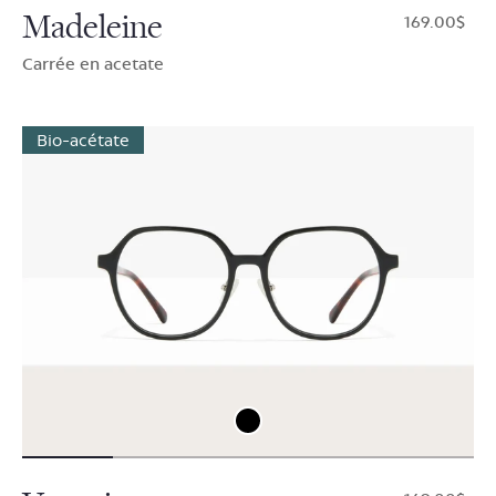
Madeleine
$169.00
Carrée en acetate
Bio-acétate