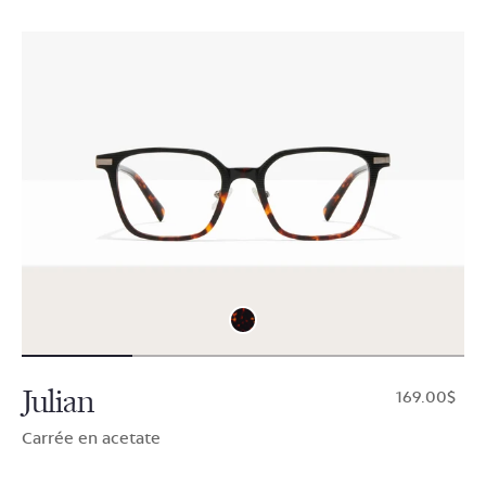
Julian
$169.00
Carrée en acetate