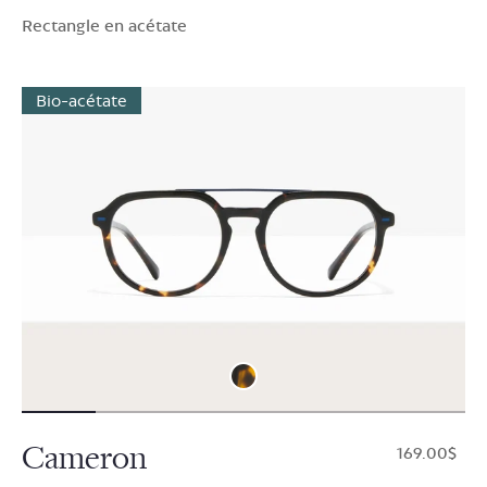
Rectangle en acétate
Bio-acétate
Cameron
$169.00