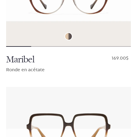
Maribel
$169.00
Ronde en acétate