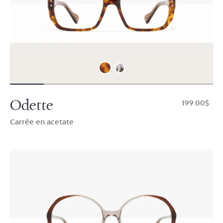
Odette
$199.00
Carrée en acetate