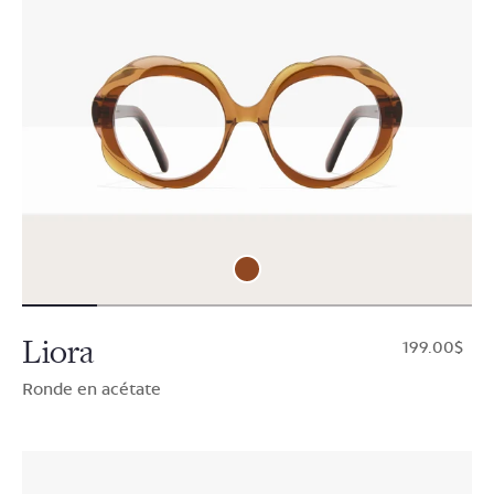
Liora
$199.00
Ronde en acétate