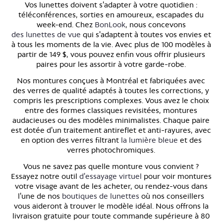
Vos lunettes doivent s'adapter à votre quotidien :
téléconférences, sorties en amoureux, escapades du
week-end. Chez
BonLook
, nous concevons
des lunettes de vue
qui s'adaptent à toutes vos envies et
à tous les moments de la vie. Avec plus de 100 modèles à
partir de 149 $, vous pouvez enfin vous offrir plusieurs
paires pour les assortir à votre garde-robe.
Nos montures conçues à Montréal et fabriquées avec
des verres de qualité adaptés à toutes les corrections, y
compris les prescriptions complexes. Vous avez le choix
entre des formes classiques revisitées, montures
audacieuses ou des modèles minimalistes. Chaque paire
est dotée d'un traitement antireflet et anti-rayures, avec
en option des verres filtrant
la lumière bleue
et des
verres photochromiques.
Vous ne savez pas quelle monture vous convient ?
Essayez notre outil
d'essayage virtuel
pour voir montures
votre visage avant de les acheter, ou rendez-vous dans
l'une de nos
boutiques de lunettes
où nos conseillers
vous aideront à trouver le modèle idéal. Nous offrons la
livraison gratuite pour toute commande supérieure à 80