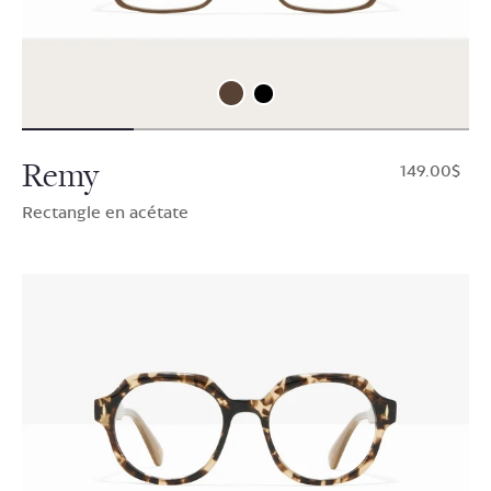
Remy
$149.00
Rectangle en acétate