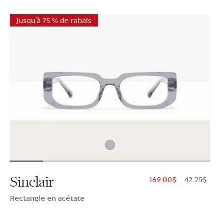
Jusqu'à 75 % de rabais
Sinclair
$169.00
$42.25
Rectangle en acétate