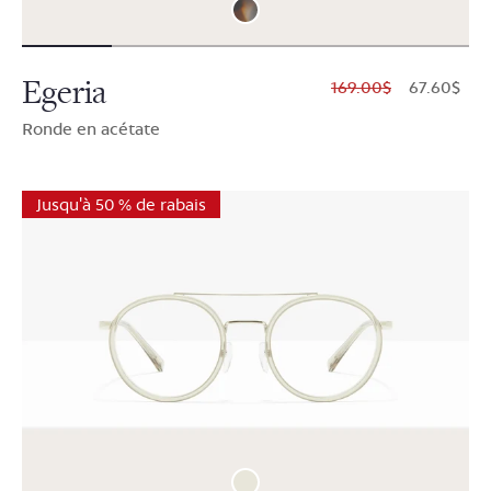
Egeria
$169.00
$67.60
Ronde en acétate
Jusqu'à 50 % de rabais