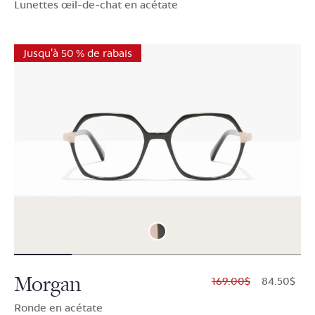
Lunettes œil-de-chat en acétate
Jusqu'à 50 % de rabais
Morgan
$169.00
$84.50
Ronde en acétate