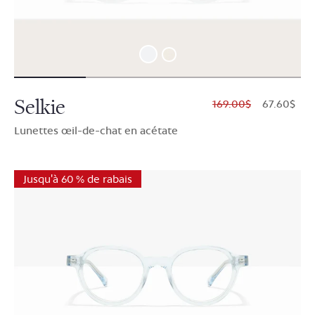
Selkie
$169.00
$67.60
Lunettes œil-de-chat en acétate
Jusqu'à 60 % de rabais