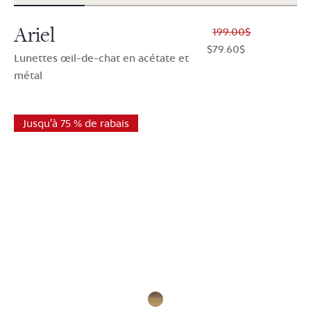
Ariel
$199.00
$79.60
Lunettes œil-de-chat en acétate et
métal
Jusqu'à 75 % de rabais