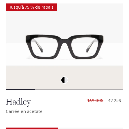
Jusqu'à 75 % de rabais
Hadley
$169.00
$42.25
Carrée en acetate