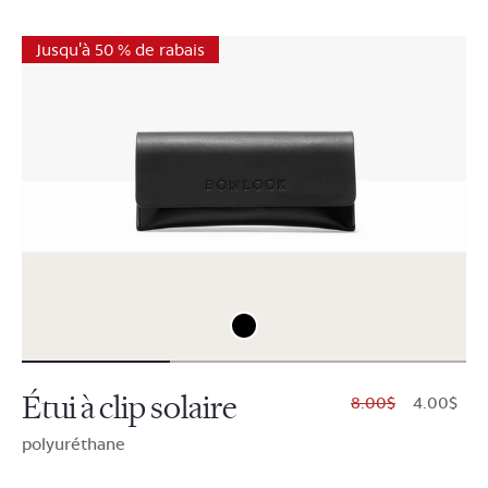
Jusqu'à 50 % de rabais
Étui à clip solaire
$8.00
$4.00
polyuréthane