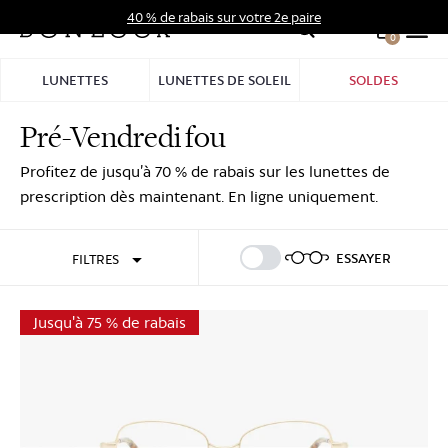
Aller
40 % de rabais sur votre 2e paire
au
0
Hid
contenu
Pro
LUNETTES
LUNETTES DE SOLEIL
SOLDES
Bar
Pré-Vendredi fou
Se connecter
S'inscrire
Profitez de jusqu’à 70 % de rabais sur les lunettes de
prescription dès maintenant. En ligne uniquement.
ESSAYER
FILTRES
Jusqu'à 75 % de rabais