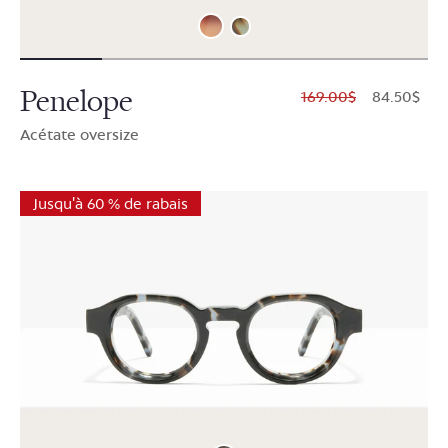
Penelope
$169.00
$84.50
Acétate oversize
Jusqu'à 60 % de rabais