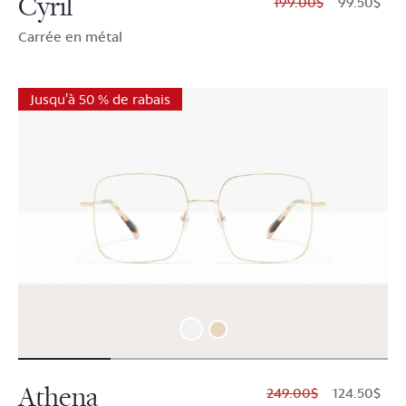
Cyril
$199.00
$99.50
Carrée en métal
Jusqu'à 50 % de rabais
Athena
$249.00
$124.50