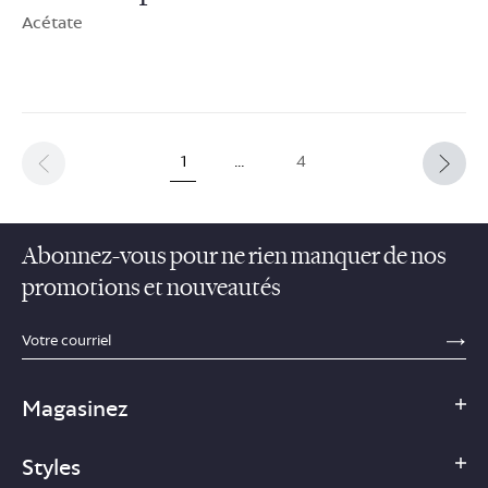
Acétate
1
…
4
Abonnez-vous pour ne rien manquer de nos
promotions et nouveautés
sections.footer.email_field_ada_label
SE
Magasinez
Styles