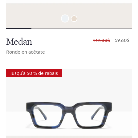
Medan
$149.00
$59.60
Ronde en acétate
Jusqu'à 50 % de rabais