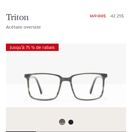
Triton
$169.00
$42.25
Acétate oversize
Jusqu'à 75 % de rabais