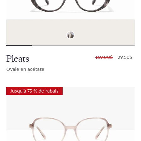
Pleats
$169.00
$29.50
Ovale en acétate
Jusqu'à 75 % de rabais