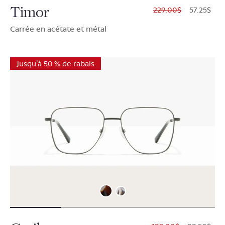
Timor
$229.00
$57.25
Carrée en acétate et métal
Jusqu'à 50 % de rabais