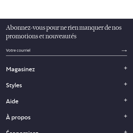
Abonnez-vous pour ne rien manquer de nos
promotions et nouveautés
sections.footer.email_field_ada_label
SE
Magasinez
Styles
Aide
À propos