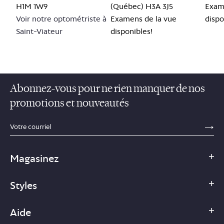
H1M 1W9
(Québec) H3A 3J5
Exam
Voir notre optométriste à
Examens de la vue
dispo
Saint-Viateur
disponibles!
Abonnez-vous pour ne rien manquer de nos
promotions et nouveautés
sections.footer.email_field_ada_label
SE
Magasinez
Styles
Aide