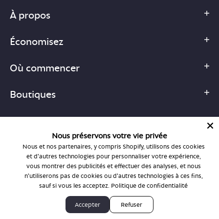
À propos
Économisez
Où commencer
Boutiques
Nous préservons votre vie privée
Nous et nos partenaires, y compris Shopify, utilisons des cookies
1-877-755-6659
et d'autres technologies pour personnaliser votre expérience,
support@bonlook.com
vous montrer des publicités et effectuer des analyses, et nous
n'utiliserons pas de cookies ou d'autres technologies à ces fins,
sauf si vous les acceptez.
Politique de confidentialité
© BonLook 2026, exploité par BonLook Optique et BonLook BC.
Accepter
Refuser
Dr Frédéric Marchand, optométriste.