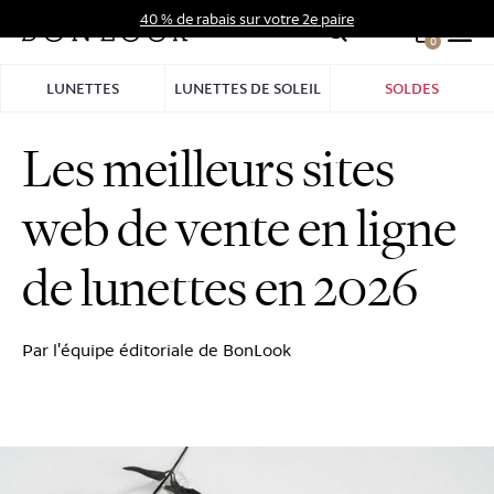
Aller
40 % de rabais sur votre 2e paire
au
0
Hid
contenu
Pro
LUNETTES
LUNETTES DE SOLEIL
SOLDES
Bar
Les meilleurs sites
web de vente en ligne
de lunettes en 2026
Par l'équipe éditoriale de BonLook