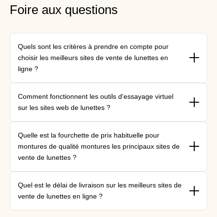
Foire aux questions
Quels sont les critères à prendre en compte pour
choisir les meilleurs sites de vente de lunettes en
ligne ?
{"type"=>"root", "children"=>[{"type"=>"paragraph", "children"=>
Comment fonctionnent les outils d'essayage virtuel
[{"type"=>"text", "value"=>"Recherchez une tarification
sur les sites web de lunettes ?
transparente, des politiques de retour de 30 à 45 jours, des
outils garantissant la précision des ordonnances et une
{"type"=>"root", "children"=>[{"type"=>"paragraph", "children"=>
technologie d'essayage virtuel comme celle proposée par
Quelle est la fourchette de prix habituelle pour
[{"type"=>"text", "value"=>"L'essayage virtuel utilise la
BonLook."}]}]}
montures de qualité montures les principaux sites de
cartographie faciale pour simuler l'ajustement de la monture.
vente de lunettes ?
Les optométristes de BonLook peuvent affiner les choix lors de
consultationsboutique virtuelles."}]}]}
{"type"=>"root", "children"=>[{"type"=>"paragraph", "children"=>
Quel est le délai de livraison sur les meilleurs sites de
[{"type"=>"text", "value"=>" montures de qualité montures des
vente de lunettes en ligne ?
modèles économiques à 20 $ aux montures de créateurs à 400
$. montures élégantes de BonLook montures à partir de 149 $,
{"type"=>"root", "children"=>[{"type"=>"paragraph", "children"=>