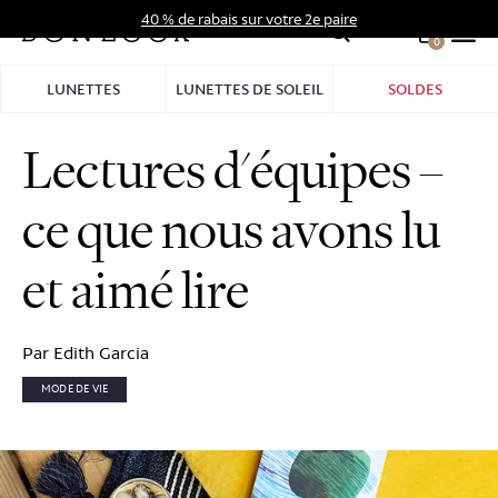
Aller
40 % de rabais sur votre 2e paire
au
0
Hid
contenu
Pro
LUNETTES
LUNETTES DE SOLEIL
SOLDES
Bar
Lectures d'équipes –
ce que nous avons lu
et aimé lire
Par Edith Garcia
MODE DE VIE