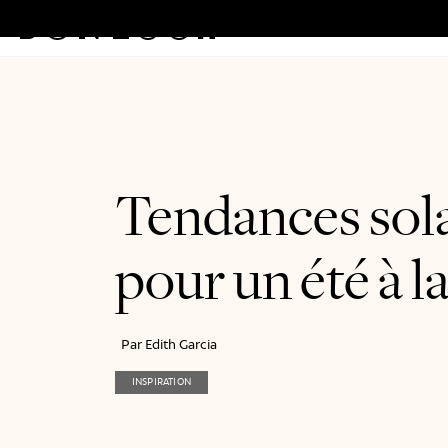
Lunettes
Solaires
Program
Aller
au
contenu
Tendances sola
pour un été à l
Par Edith Garcia
INSPIRATION