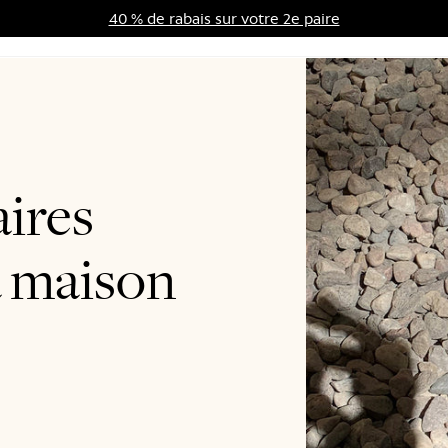
40 % de rabais sur votre 2e paire
me d'avantages
Soldes
ires
a maison