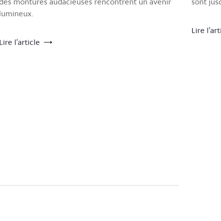
des montures audacieuses rencontrent un avenir
sont jus
lumineux.
Lire l’art
Lire l’article