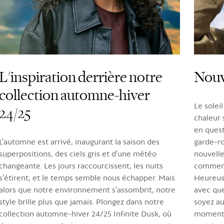
L'inspiration derrière notre
Nouv
collection automne-hiver
Le soleil
24/25
chaleur 
en quest
L'automne est arrivé, inaugurant la saison des
garde-ro
superpositions, des ciels gris et d'une météo
nouvelle
changeante. Les jours raccourcissent, les nuits
commence
s'étirent, et le temps semble nous échapper. Mais
Heureus
alors que notre environnement s’assombrit, notre
avec que
style brille plus que jamais. Plongez dans notre
soyez au
collection automne-hiver 24/25 Infinite Dusk, où
moment. 