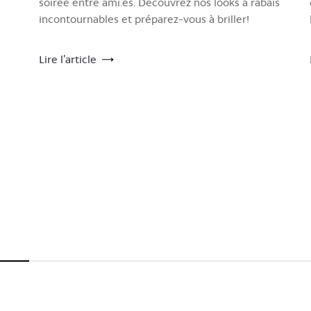
soirée entre ami.es. Découvrez nos looks à rabais
incontournables et préparez-vous à briller!
Lire l’article