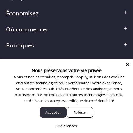
Économisez
Où commencer
Boutiques
Nous préservons votre vie privée
Nous et nos partenaires, y compris Shopify, utilisons des cookies
1-877-755-6659
et d'autres technologies pour personnaliser votre expérience,
support@bonlook.com
vous montrer des publicités et effectuer des analyses, et nous
n'utiliserons pas de cookies ou d'autres technologies à ces fins,
sauf si vous les acceptez.
Politique de confidentialité
© BonLook 2026, exploité par BonLook Optique et BonLook BC.
Accepter
Refuser
Dr Frédéric Marchand, optométriste.
Préférences
Politique de confidentialité et conditions générales