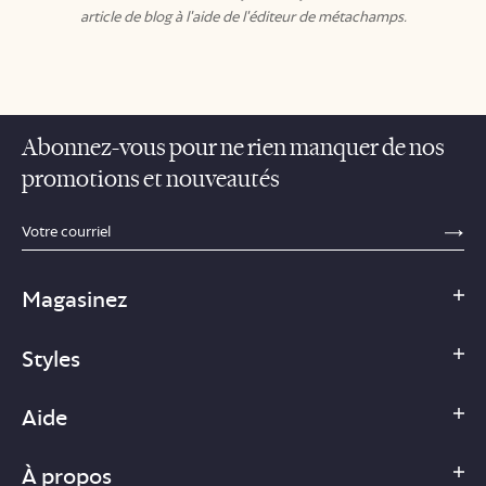
article de blog à l'aide de l'éditeur de métachamps.
Abonnez-vous pour ne rien manquer de nos
promotions et nouveautés
sections.footer.email_field_ada_label
SE
Magasinez
Styles
Aide
À propos