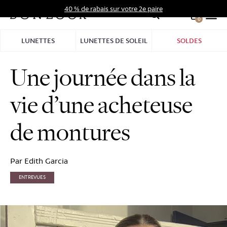
Aller
40 % de rabais sur votre 2e paire
au
0
Hid
contenu
Pro
LUNETTES
LUNETTES DE SOLEIL
SOLDES
Bar
Une journée dans la
vie d’une acheteuse
de montures
Par Edith Garcia
ENTREVUES