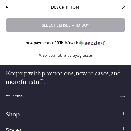
DESCRIPTION
SELECT LENSES AND BUY
$18.63
$74.50
or 4 payments of
with
ⓘ
Also available as eyeglasses
Keep up with promotions, new releases, and
more fun stuff!
sections.footer.email_field_ada_label
SE
Shop
Styles