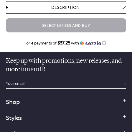
DESCRIPTION
SELECT LENSES AND BUY
$37.25
$149.00
or 4 payments of
with
ⓘ
Keep up with promotions, new releases, and
more fun stuff!
sections.footer.email_field_ada_label
SE
Shop
Styles