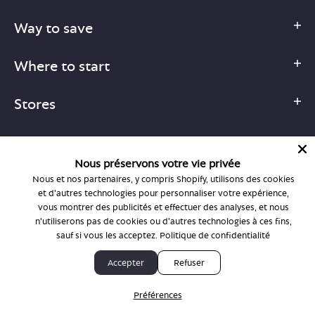
Way to save
Where to start
Stores
Nous préservons votre vie privée
Nous et nos partenaires, y compris Shopify, utilisons des cookies
1-877-755-6659
et d'autres technologies pour personnaliser votre expérience,
support@bonlook.com
vous montrer des publicités et effectuer des analyses, et nous
n'utiliserons pas de cookies ou d'autres technologies à ces fins,
sauf si vous les acceptez.
Politique de confidentialité
© BonLook 2026 operated by BonLook Optique & BonLook BC.
Accepter
Refuser
Dr. Frederic Marchand, optométriste.
Préférences
Privacy Policy & Terms