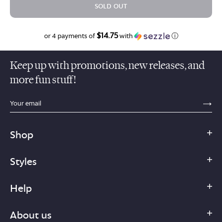
SOLD OUT
$14.75
$59.00
or 4 payments of
with
ⓘ
Keep up with promotions, new releases, and
more fun stuff!
sections.footer.email_field_ada_label
SE
Shop
Styles
Help
About us